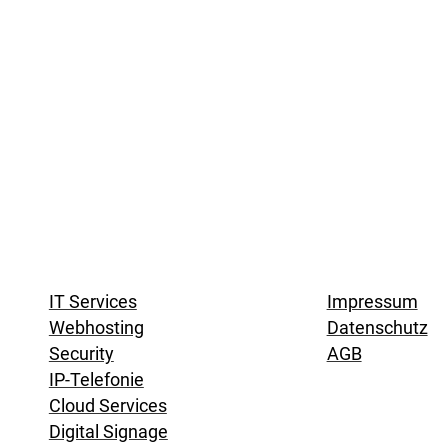
uns zu Groß, kein Wunsch zu klein. Wir
h bei der Umsetzung und Erfüllung ihrer
ragen. Sie können kompromisslos 24
 7 Tage die Woche und 365 Tage im Jahr
IT Services
Impressum
Webhosting
Datenschutz
Security
AGB
IP-Telefonie
Cloud Services
Digital Signage